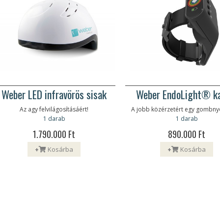
Weber LED infravörös sisak
Weber EndoLight® ka
Az agy felvilágosításáért!
A jobb közérzetért egy gombn
1 darab
1 darab
1.790.000 Ft
890.000 Ft
+
Kosárba
+
Kosárba