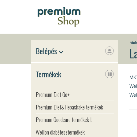
Főol
L
Belépés
Termékek
MKW
Web
Premium Diet Go+
Web
Premium Diet&Hepashake termékek
Premium Goodcare termékek I.
Wellion diabétesztermékek