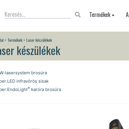
Termékek
A
dal
Termékek
Laser készülékek
aser készülékek
-lasersystem brosúra
er LED infravörös sisak
®
er EndoLight
karóra brosúra