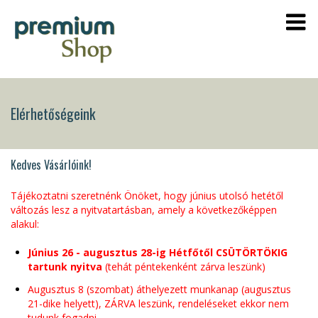
Elérhetőségeink
Kedves Vásárlóink!
Tájékoztatni szeretnénk Önöket, hogy június utolsó hetétől
változás lesz a nyitvatartásban, amely a következőképpen
alakul:
Június 26 - augusztus 28-ig Hétfőtől CSÜTÖRTÖKIG
tartunk nyitva
(tehát péntekenként zárva leszünk)
Augusztus 8 (szombat) áthelyezett munkanap (augusztus
21-dike helyett), ZÁRVA leszünk, rendeléseket ekkor nem
tudunk fogadni