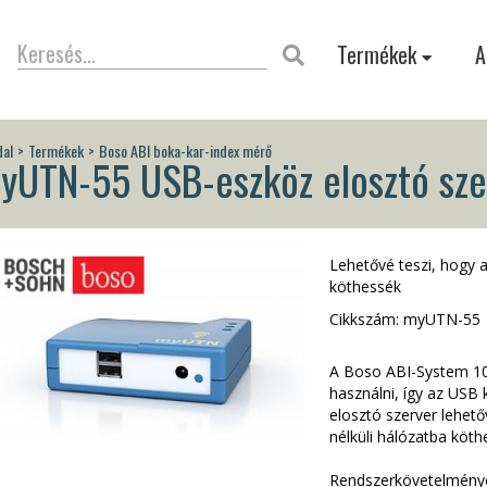
Termékek
A
dal
Termékek
Boso ABI boka-kar-index mérő
yUTN-55 USB-eszköz elosztó sze
Lehetővé teszi, hogy 
köthessék
Cikkszám: myUTN-55
A Boso ABI-System 100
használni, így az US
elosztó szerver lehet
nélküli hálózatba köth
Rendszerkövetelmény