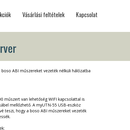
kciók
Vásárlási feltételek
Kapcsolat
rver
a boso ABI műszereket vezeték nélküli hálózatba
 műszert van lehetőség WIFI kapcsolattal is
B kábel mellőzhető. A myUTN-55 USB-eszköz
ővé teszi, hogy a boso ABI műszereket vezeték
essék.
ek: